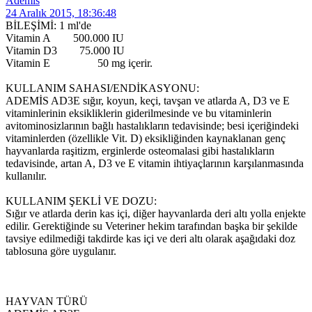
Ademis
24 Aralık 2015, 18:36:48
BİLEŞİMİ: 1 ml'de
Vitamin A 500.000 IU
Vitamin D3 75.000 IU
Vitamin E 50 mg içerir.
KULLANIM SAHASI/ENDİKASYONU:
ADEMİS AD3E sığır, koyun, keçi, tavşan ve atlarda A, D3 ve E
vitaminlerinin eksikliklerin giderilmesinde ve bu vitaminlerin
avitominosizlarının bağlı hastalıkların tedavisinde; besi içeriğindeki
vitaminlerden (özellikle Vit. D) eksikliğinden kaynaklanan genç
hayvanlarda raşitizm, erginlerde osteomalasi gibi hastalıkların
tedavisinde, artan A, D3 ve E vitamin ihtiyaçlarının karşılanmasında
kullanılır.
KULLANIM ŞEKLİ VE DOZU:
Sığır ve atlarda derin kas içi, diğer hayvanlarda deri altı yolla enjekte
edilir. Gerektiğinde su Veteriner hekim tarafından başka bir şekilde
tavsiye edilmediği takdirde kas içi ve deri altı olarak aşağıdaki doz
tablosuna göre uygulanır.
HAYVAN TÜRÜ