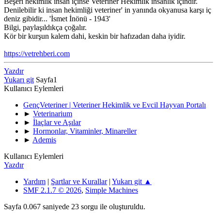
Beşeri hekimlik insan içinse Veteriner Hekimlik insanlık içindir.
Denilebilir ki insan hekimliği veteriner' in yanında okyanusa karşı iç
deniz gibidir... 'İsmet İnönü - 1943'
Bilgi, paylaşıldıkça çoğalır.
Kör bir kurşun kalem dahi, keskin bir hafızadan daha iyidir.
https://vetrehberi.com
Yazdır
Yukarı git
Sayfa
1
Kullanıcı Eylemleri
GençVeteriner | Veteriner Hekimlik ve Evcil Hayvan Portalı
►
Veterinarium
►
İlaçlar ve Aşılar
►
Hormonlar, Vitaminler, Minareller
►
Ademis
Kullanıcı Eylemleri
Yazdır
Yardım
|
Şartlar ve Kurallar
|
Yukarı git ▲
SMF 2.1.7 © 2026
,
Simple Machines
Sayfa 0.067 saniyede 23 sorgu ile oluşturuldu.