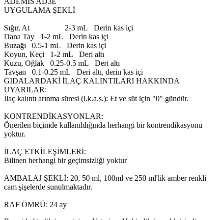
ADEMİS AD3E
UYGULAMA ŞEKLİ
Sığır, At 2-3 mL Derin kas içi
Dana Tay 1-2 mL Derin kas içi
Buzağı 0.5-1 mL Derin kas içi
Koyun, Keçi 1-2 mL Deri altı
Kuzu, Oğlak 0.25-0.5 mL Deri altı
Tavşan 0.1-0.25 mL Deri altı, derin kas içi
GIDALARDAKİ İLAÇ KALINTILARI HAKKINDA
UYARILAR:
İlaç kalıntı arınma süresi (i.k.a.s.): Et ve süt için "0" gündür.
KONTRENDİKASYONLAR:
Önerilen biçimde kullanıldığında herhangi bir kontrendikasyonu
yoktur.
İLAÇ ETKİLEŞİMLERİ:
Bilinen herhangi bir geçimsizliği yoktur
AMBALAJ ŞEKLİ: 20, 50 ml, 100ml ve 250 ml'lik amber renkli
cam şişelerde sunulmaktadır.
RAF ÖMRÜ: 24 ay