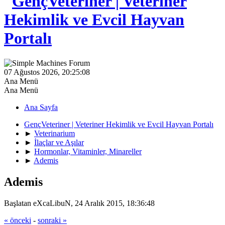
07 Ağustos 2026, 20:25:08
Ana Menü
Ana Menü
Ana Sayfa
GençVeteriner | Veteriner Hekimlik ve Evcil Hayvan Portalı
►
Veterinarium
►
İlaçlar ve Aşılar
►
Hormonlar, Vitaminler, Minareller
►
Ademis
Ademis
Başlatan eXcaLibuN, 24 Aralık 2015, 18:36:48
« önceki
-
sonraki »