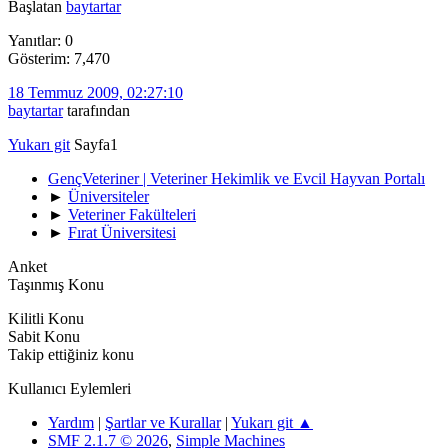
Başlatan
baytartar
Yanıtlar: 0
Gösterim: 7,470
18 Temmuz 2009, 02:27:10
baytartar
tarafından
Yukarı git
Sayfa
1
GençVeteriner | Veteriner Hekimlik ve Evcil Hayvan Portalı
►
Üniversiteler
►
Veteriner Fakülteleri
►
Fırat Üniversitesi
Anket
Taşınmış Konu
Kilitli Konu
Sabit Konu
Takip ettiğiniz konu
Kullanıcı Eylemleri
Yardım
|
Şartlar ve Kurallar
|
Yukarı git ▲
SMF 2.1.7 © 2026
,
Simple Machines