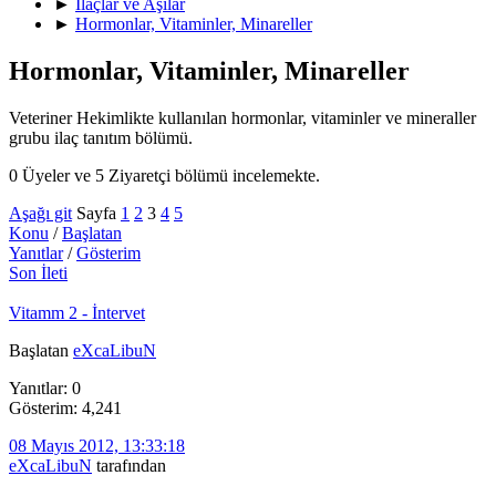
►
İlaçlar ve Aşılar
►
Hormonlar, Vitaminler, Minareller
Hormonlar, Vitaminler, Minareller
Veteriner Hekimlikte kullanılan hormonlar, vitaminler ve mineraller
grubu ilaç tanıtım bölümü.
0 Üyeler ve 5 Ziyaretçi bölümü incelemekte.
Aşağı git
Sayfa
1
2
3
4
5
Konu
/
Başlatan
Yanıtlar
/
Gösterim
Son İleti
Vitamm 2 - İntervet
Başlatan
eXcaLibuN
Yanıtlar: 0
Gösterim: 4,241
08 Mayıs 2012, 13:33:18
eXcaLibuN
tarafından