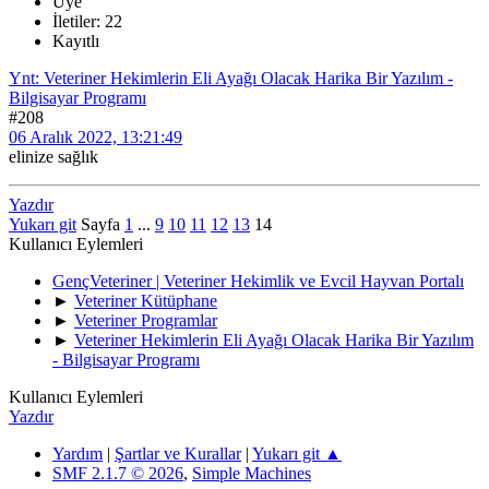
Üye
İletiler: 22
Kayıtlı
Ynt: Veteriner Hekimlerin Eli Ayağı Olacak Harika Bir Yazılım -
Bilgisayar Programı
#208
06 Aralık 2022, 13:21:49
elinize sağlık
Yazdır
Yukarı git
Sayfa
1
...
9
10
11
12
13
14
Kullanıcı Eylemleri
GençVeteriner | Veteriner Hekimlik ve Evcil Hayvan Portalı
►
Veteriner Kütüphane
►
Veteriner Programlar
►
Veteriner Hekimlerin Eli Ayağı Olacak Harika Bir Yazılım
- Bilgisayar Programı
Kullanıcı Eylemleri
Yazdır
Yardım
|
Şartlar ve Kurallar
|
Yukarı git ▲
SMF 2.1.7 © 2026
,
Simple Machines