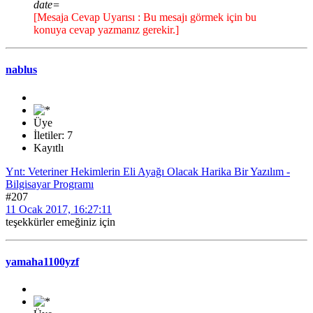
date=
[Mesaja Cevap Uyarısı : Bu mesajı görmek için bu
konuya cevap yazmanız gerekir.]
nablus
Üye
İletiler: 7
Kayıtlı
Ynt: Veteriner Hekimlerin Eli Ayağı Olacak Harika Bir Yazılım -
Bilgisayar Programı
#207
11 Ocak 2017, 16:27:11
teşekkürler emeğiniz için
yamaha1100yzf