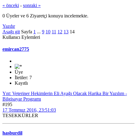
« önceki
-
sonraki »
0 Üyeler ve 6 Ziyaretçi konuyu incelemekte.
Yazdır
Aşağı git
Sayfa
1
...
9
10
11
12
13
14
Kullanıcı Eylemleri
emircan2775
Üye
İletiler: 7
Kayıtlı
Ynt: Veteriner Hekimlerin Eli Ayağı Olacak Harika Bir Yazılım -
Bilgisayar Programı
#195
17 Temmuz 2016, 23:51:03
TESEKKÜRLER
hasburdil