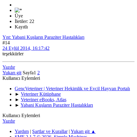
Üye
İletiler: 22
Kayıtlı
Ynt: Yabani Kuşların Paraziter Hastalıkları
#14
24 Eylül 2014, 16:17:42
teşekkürler
Yazdır
Yukarı git
Sayfa
1
2
Kullanıcı Eylemleri
GençVeteriner | Veteriner Hekimlik ve Evcil Hayvan Portalı
►
Veteriner Kütüphane
►
Veteriner eBooks, Atlas
►
Yabani Kuşların Paraziter Hastalıkları
Kullanıcı Eylemleri
Yazdır
Yardım
|
Şartlar ve Kurallar
|
Yukarı git ▲
SMF 2.1.7 © 2026
,
Simple Machines