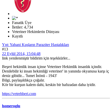
Fanatik Üye
İletiler: 4,734
Veteriner Hekimlerin Dünyası
Kayıtlı
Ynt: Yabani Kuşların Paraziter Hastalıkları
#13
22 Eylül 2014, 15:04:48
link yenilenmiştir bildirim için teşekkürler...
Beşeri hekimlik insan içinse Veteriner Hekimlik insanlık içindir.
Denilebilir ki insan hekimliği veteriner' in yanında okyanusa karşı iç
deniz gibidir... 'İsmet İnönü - 1943'
Bilgi, paylaşıldıkça çoğalır.
Kör bir kurşun kalem dahi, keskin bir hafızadan daha iyidir.
https://vetrehberi.com
homeroglu