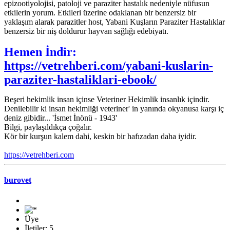
epizootiyolojisi, patoloji ve paraziter hastalık nedeniyle nüfusun
etkilerin yorum. Etkileri üzerine odaklanan bir benzersiz bir
yaklaşım alarak parazitler host, Yabani Kuşların Paraziter Hastalıklar
benzersiz bir niş doldurur hayvan sağlığı edebiyatı.
Hemen İndir:
https://vetrehberi.com/yabani-kuslarin-
paraziter-hastaliklari-ebook/
Beşeri hekimlik insan içinse Veteriner Hekimlik insanlık içindir.
Denilebilir ki insan hekimliği veteriner' in yanında okyanusa karşı iç
deniz gibidir... 'İsmet İnönü - 1943'
Bilgi, paylaşıldıkça çoğalır.
Kör bir kurşun kalem dahi, keskin bir hafızadan daha iyidir.
https://vetrehberi.com
burovet
Üye
İletiler: 5