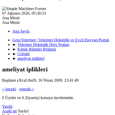
07 Ağustos 2026, 05:30:33
Ana Menü
Ana Menü
Ana Sayfa
GençVeteriner | Veteriner Hekimlik ve Evcil Hayvan Portalı
►
Veteriner Hekimlik Ders Notları
►
Klinik Bilimler Bölümü
►
Cerrahi
►
ameliyat iplikleri
ameliyat iplikleri
Başlatan eXcaLibuN, 16 Nisan 2009, 23:41:49
« önceki
-
sonraki »
0 Üyeler ve 6 Ziyaretçi konuyu incelemekte.
Yazdır
Aşağı git
Sayfa
1