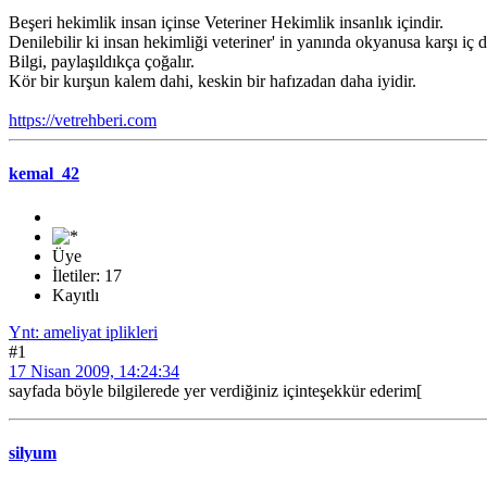
Beşeri hekimlik insan içinse Veteriner Hekimlik insanlık içindir.
Denilebilir ki insan hekimliği veteriner' in yanında okyanusa karşı iç d
Bilgi, paylaşıldıkça çoğalır.
Kör bir kurşun kalem dahi, keskin bir hafızadan daha iyidir.
https://vetrehberi.com
kemal_42
Üye
İletiler: 17
Kayıtlı
Ynt: ameliyat iplikleri
#1
17 Nisan 2009, 14:24:34
sayfada böyle bilgilerede yer verdiğiniz içinteşekkür ederim
[
silyum