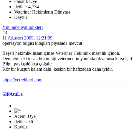
Fanatik Üye
İletiler: 4,734
Veteriner Hekimlerin Dünyası
Kayıtlı
Ynt: ameliyat iplikleri
#3
11 Ağustos 2009, 12:21:09
operasyon bılgısı kıtapları piyasada mevcut
Beşeri hekimlik insan içinse Veteriner Hekimlik insanlık içindir.
Denilebilir ki insan hekimliği veteriner' in yanında okyanusa karşı iç d
Bilgi, paylaşıldıkça çoğalır.
Kör bir kurşun kalem dahi, keskin bir hafızadan daha iyidir.
https://vetrehberi.com
SIPAtuLa
Acemi Üye
İletiler: 36
Kayıtlı