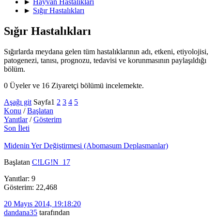
►
Hayvan Hastalıkları
►
Sığır Hastalıkları
Sığır Hastalıkları
Sığırlarda meydana gelen tüm hastalıklarının adı, etkeni, etiyolojisi,
patogenezi, tanısı, prognozu, tedavisi ve korunmasının paylaşıldığı
bölüm.
0 Üyeler ve 16 Ziyaretçi bölümü incelemekte.
Aşağı git
Sayfa
1
2
3
4
5
Konu
/
Başlatan
Yanıtlar
/
Gösterim
Son İleti
Midenin Yer Değiştirmesi (Abomasum Deplasmanlar)
Başlatan
C!LG!N_17
Yanıtlar: 9
Gösterim: 22,468
20 Mayıs 2014, 19:18:20
dandana35
tarafından