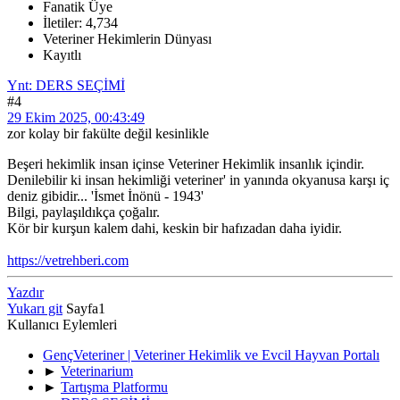
Fanatik Üye
İletiler: 4,734
Veteriner Hekimlerin Dünyası
Kayıtlı
Ynt: DERS SEÇİMİ
#4
29 Ekim 2025, 00:43:49
zor kolay bir fakülte değil kesinlikle
Beşeri hekimlik insan içinse Veteriner Hekimlik insanlık içindir.
Denilebilir ki insan hekimliği veteriner' in yanında okyanusa karşı iç
deniz gibidir... 'İsmet İnönü - 1943'
Bilgi, paylaşıldıkça çoğalır.
Kör bir kurşun kalem dahi, keskin bir hafızadan daha iyidir.
https://vetrehberi.com
Yazdır
Yukarı git
Sayfa
1
Kullanıcı Eylemleri
GençVeteriner | Veteriner Hekimlik ve Evcil Hayvan Portalı
►
Veterinarium
►
Tartışma Platformu