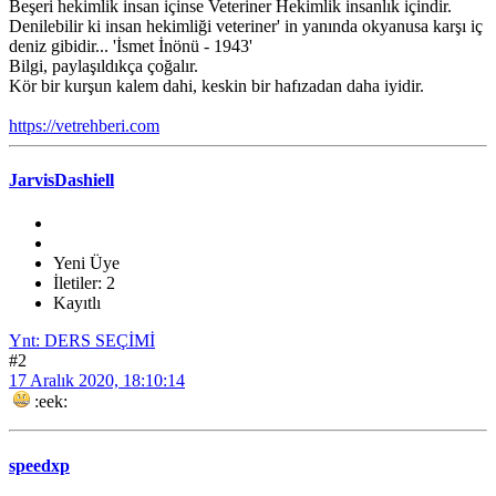
Beşeri hekimlik insan içinse Veteriner Hekimlik insanlık içindir.
Denilebilir ki insan hekimliği veteriner' in yanında okyanusa karşı iç
deniz gibidir... 'İsmet İnönü - 1943'
Bilgi, paylaşıldıkça çoğalır.
Kör bir kurşun kalem dahi, keskin bir hafızadan daha iyidir.
https://vetrehberi.com
JarvisDashiell
Yeni Üye
İletiler: 2
Kayıtlı
Ynt: DERS SEÇİMİ
#2
17 Aralık 2020, 18:10:14
:eek:
speedxp