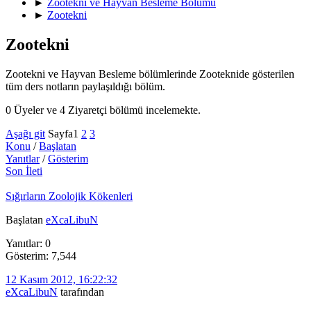
►
Zootekni ve Hayvan Besleme Bölümü
►
Zootekni
Zootekni
Zootekni ve Hayvan Besleme bölümlerinde Zooteknide gösterilen
tüm ders notların paylaşıldığı bölüm.
0 Üyeler ve 4 Ziyaretçi bölümü incelemekte.
Aşağı git
Sayfa
1
2
3
Konu
/
Başlatan
Yanıtlar
/
Gösterim
Son İleti
Sığırların Zoolojik Kökenleri
Başlatan
eXcaLibuN
Yanıtlar: 0
Gösterim: 7,544
12 Kasım 2012, 16:22:32
eXcaLibuN
tarafından