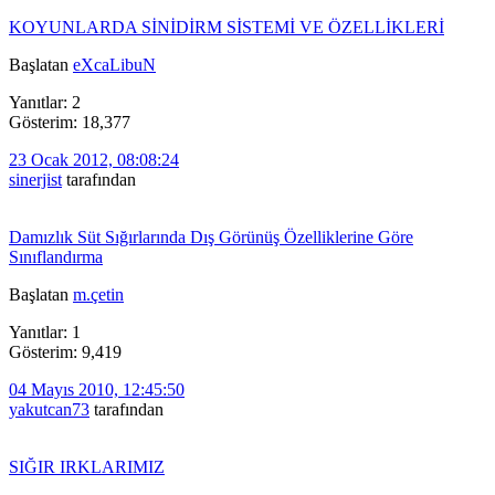
KOYUNLARDA SİNİDİRM SİSTEMİ VE ÖZELLİKLERİ
Başlatan
eXcaLibuN
Yanıtlar: 2
Gösterim: 18,377
23 Ocak 2012, 08:08:24
sinerjist
tarafından
Damızlık Süt Sığırlarında Dış Görünüş Özelliklerine Göre
Sınıflandırma
Başlatan
m.çetin
Yanıtlar: 1
Gösterim: 9,419
04 Mayıs 2010, 12:45:50
yakutcan73
tarafından
SIĞIR IRKLARIMIZ