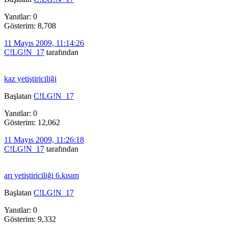
Yanıtlar: 0
Gösterim: 8,708
11 Mayıs 2009, 11:14:26
C!LG!N_17
tarafından
kaz yetiştiriciliği
Başlatan
C!LG!N_17
Yanıtlar: 0
Gösterim: 12,062
11 Mayıs 2009, 11:26:18
C!LG!N_17
tarafından
arı yetiştiriciliği 6.kısım
Başlatan
C!LG!N_17
Yanıtlar: 0
Gösterim: 9,332