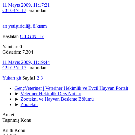
11 Mayıs 2009, 11:17:21
C!LG!N_17
tarafından
arı yetiştiriciliği 8.kısım
Başlatan
C!LG!N_17
Yanıtlar: 0
Gösterim: 7,304
11 Mayıs 2009, 11:19:44
C!LG!N_17
tarafından
Yukarı git
Sayfa
1
2
3
GençVeteriner | Veteriner Hekimlik ve Evcil Hayvan Portalı
►
Veteriner Hekimlik Ders Notları
►
Zootekni ve Hayvan Besleme Bölümü
►
Zootekni
Anket
Taşınmış Konu
Kilitli Konu